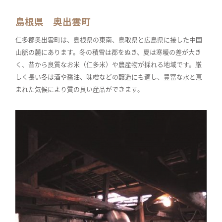
島根県 奥出雲町
仁多郡奥出雲町は、島根県の東南、鳥取県と広島県に接した中国
山脈の麓にあります。冬の積雪は郡をぬき、夏は寒暖の差が大き
く、昔から良質なお米（仁多米）や農産物が採れる地域です。厳
しく長い冬は酒や醤油、味噌などの醸造にも適し、豊富な水と恵
まれた気候により質の良い産品ができます。