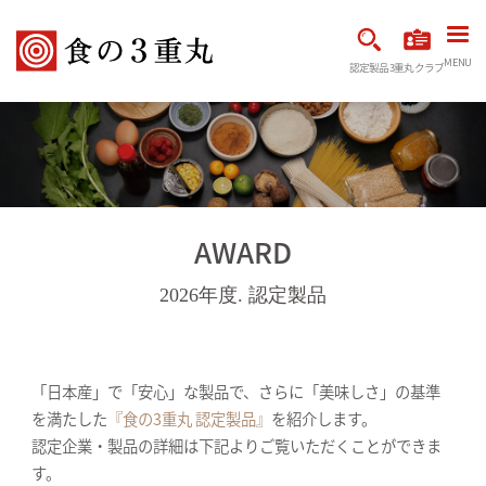
MENU
認定製品
3重丸クラブ
AWARD
2026年度. 認定製品
「日本産」で「安心」な製品で、さらに「美味しさ」の基準
を満たした
『食の3重丸 認定製品』
を紹介します。
認定企業・製品の詳細は下記よりご覧いただくことができま
す。