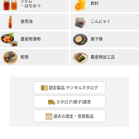
ジャム
飲料
・はちみつ
食用油
こんにゃく
農産物漬物
菓子類
乾物
農産物加工品
認定製品 デジタルカタログ
カタログ(冊子)請求
過去の認定・受賞製品