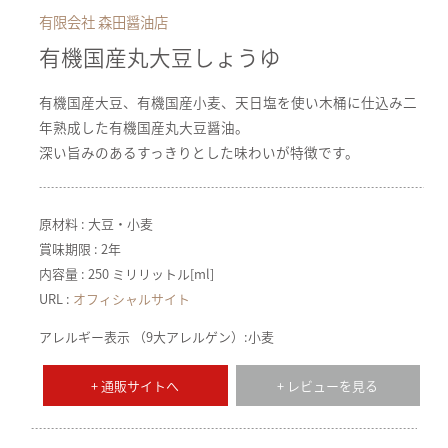
有限会社 森田醤油店
有機国産丸大豆しょうゆ
有機国産大豆、有機国産小麦、天日塩を使い木桶に仕込み二
年熟成した有機国産丸大豆醤油。
深い旨みのあるすっきりとした味わいが特徴です。
原材料 : 大豆・小麦
賞味期限 : 2年
内容量 : 250 ミリリットル[ml]
URL :
オフィシャルサイト
アレルギー表示 （9大アレルゲン）:小麦
+ 通販サイトへ
+ レビューを見る