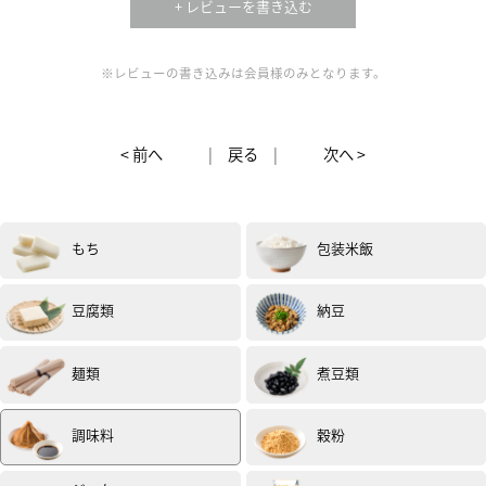
+ レビューを書き込む
※レビューの書き込みは会員様のみとなります。
< 前へ
|
戻る
|
次へ >
もち
包装米飯
豆腐類
納豆
麺類
煮豆類
調味料
穀粉