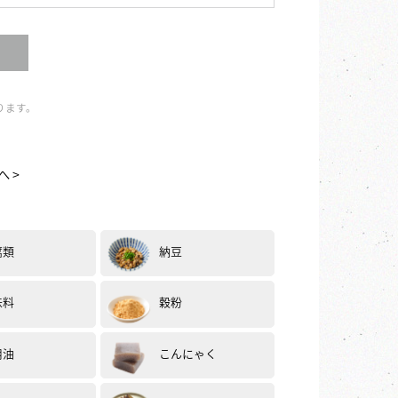
ります。
へ >
腐類
納豆
味料
穀粉
用油
こんにゃく