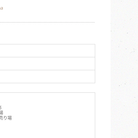
ma
弥
場
売り場