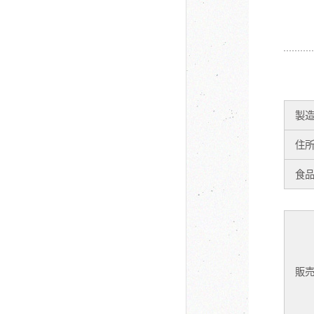
製
住
食
販