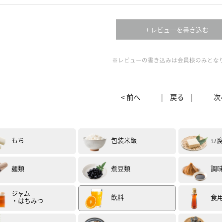
+ レビューを書き込む
※レビューの書き込みは会員様のみとな
< 前へ
|
戻る
|
次
もち
包装米飯
豆
麺類
煮豆類
調
ジャム
飲料
食
・はちみつ