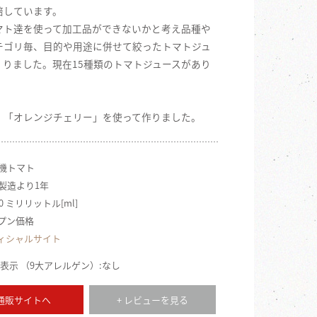
培しています。
マト達を使って加工品ができないかと考え品種や
テゴリ毎、目的や用途に併せて絞ったトマトジュ
くりました。現在15種類のトマトジュースがあり
、「オレンジチェリー」を使って作りました。
有機トマト
 製造より1年
80 ミリリットル[ml]
ープン価格
ィシャルサイト
表示 （9大アレルゲン）:なし
 通販サイトへ
+ レビューを見る