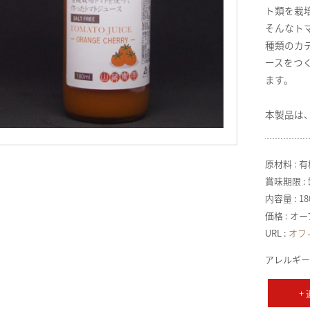
ト類を栽
そんなト
種類のカ
ースをつ
ます。
本製品は
原材料 : 
賞味期限 :
内容量 : 1
価格 : オ
URL :
オフ
アレルギー
+