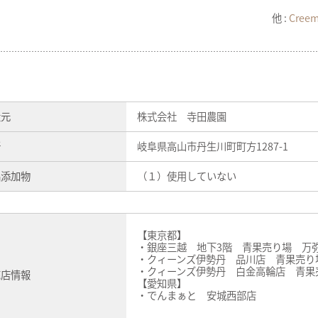
他 :
Cree
造元
株式会社 寺田農園
所
岐阜県高山市丹生川町町方1287-1
品添加物
（１）使用していない
【東京都】
・銀座三越 地下3階 青果売り場 万
・クィーンズ伊勢丹 品川店 青果売り
・クィーンズ伊勢丹 白金高輪店 青果
売店情報
【愛知県】
・でんまぁと 安城西部店