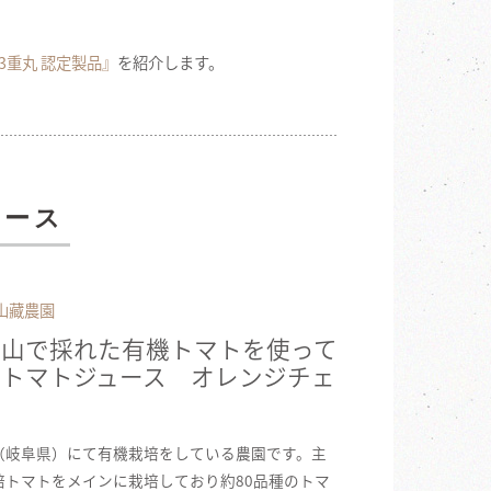
3重丸 認定製品』
を紹介します。
ュース
山藏農園
高山で採れた有機トマトを使って
たトマトジュース オレンジチェ
（岐阜県）にて有機栽培をしている農園です。主
培トマトをメインに栽培しており約80品種のトマ