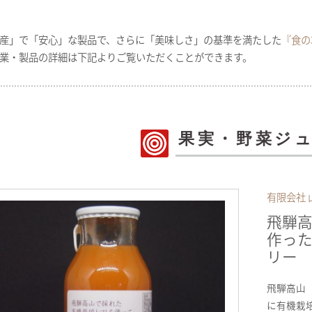
産」で「安心」な製品で、さらに「美味しさ」の基準を満たした
『食の
業・製品の詳細は下記よりご覧いただくことができます。
果実・野菜ジ
有限会社 
飛騨
作っ
リー
飛騨高山
に有機栽