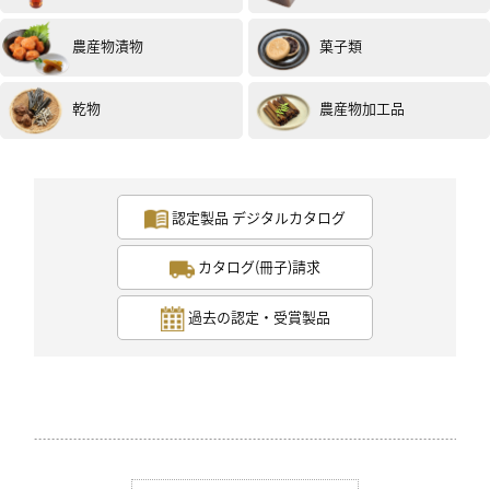
農産物漬物
菓子類
乾物
農産物加工品
認定製品 デジタルカタログ
カタログ(冊子)請求
過去の認定・受賞製品