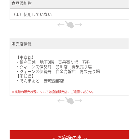
食品添加物
（１）使用していない
販売店情報
【東京都】
・銀座三越 地下3階 青果売り場 万弥
・クィーンズ伊勢丹 品川店 青果売り場
・クィーンズ伊勢丹 白金高輪店 青果売り場
【愛知県】
・でんまぁと 安城西部店
※実際の販売状況については直接販売店にご確認ください。
～ お客様の声 ～