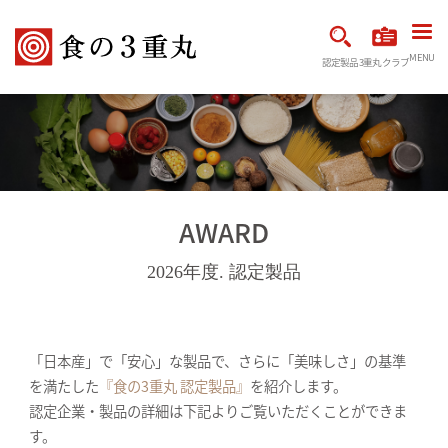
MENU
認定製品
3重丸クラブ
AWARD
2026年度. 認定製品
「日本産」で「安心」な製品で、さらに「美味しさ」の基準
を満たした
『食の3重丸 認定製品』
を紹介します。
認定企業・製品の詳細は下記よりご覧いただくことができま
す。