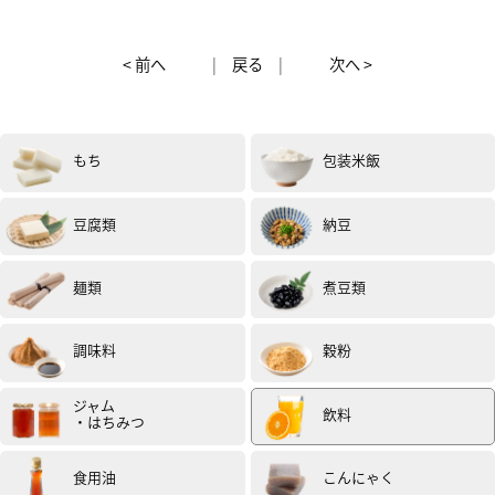
< 前へ
|
戻る
|
次へ >
もち
包装米飯
豆腐類
納豆
麺類
煮豆類
調味料
穀粉
ジャム
飲料
・はちみつ
食用油
こんにゃく